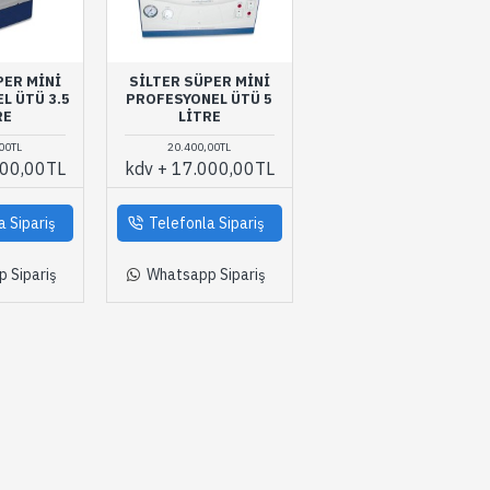
PER MINI
SILTER SÜPER MINI
L ÜTÜ 3.5
PROFESYONEL ÜTÜ 5
RE
LITRE
00TL
20.400,00TL
500,00TL
kdv + 17.000,00TL
a Sipariş
Telefonla Sipariş
 Sipariş
Whatsapp Sipariş