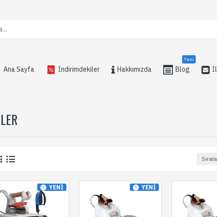
Yeni
Ana Sayfa
İndirimdekiler
Hakkımızda
Blog
İ
ÜLER
Sırala
YENI
YENI