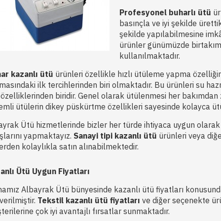
Profesyonel buharlı ütü
ür
basınçla ve iyi şekilde üretti
şekilde yapılabilmesine imk
ürünler günümüzde birtakım f
kullanılmaktadır.
ar kazanlı ütü
ürünleri özellikle hızlı ütüleme yapma özelliği
masındaki ilk tercihlerinden biri olmaktadır. Bu ürünleri su haz
ı özelliklerinden biridir. Genel olarak ütülenmesi her bakımdan 
temli ütülerin dikey püskürtme özellikleri sayesinde kolayca ütü
ayrak Ütü hizmetlerinde bizler her türde ihtiyaca uygun olarak e
ışlarını yapmaktayız.
Sanayi tipi kazanlı ütü
ürünleri veya diğ
lerden kolaylıkla satın alınabilmektedir.
anlı Ütü Uygun Fiyatları
mamız Albayrak Ütü bünyesinde kazanlı ütü fiyatları konusunda
verilmiştir.
Tekstil kazanlı ütü fiyatları
ve diğer seçenekte ü
erilerine çok iyi avantajlı fırsatlar sunmaktadır.