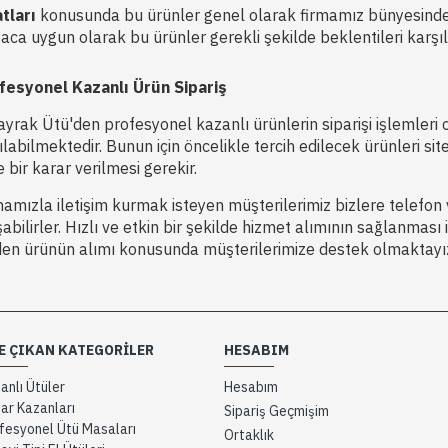
atları
konusunda bu ürünler genel olarak firmamız bünyesinde o
iyaca uygun olarak bu ürünler gerekli şekilde beklentileri karşı
fesyonel Kazanlı Ürün Sipariş
ayrak Ütü'den profesyonel kazanlı ürünlerin siparişi işlemleri 
ılabilmektedir. Bunun için öncelikle tercih edilecek ürünleri s
 bir karar verilmesi gerekir.
mamızla iletişim kurmak isteyen müşterilerimiz bizlere telefo
abilirler. Hızlı ve etkin bir şekilde hizmet alımının sağlanması
den ürünün alımı konusunda müşterilerimize destek olmaktayı
E ÇIKAN KATEGORILER
HESABIM
anlı Ütüler
Hesabım
ar Kazanları
Sipariş Geçmişim
fesyonel Ütü Masaları
Ortaklık