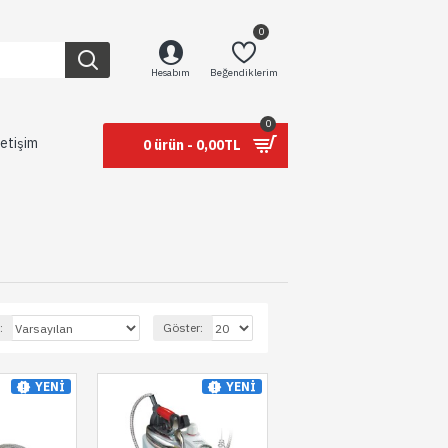
0
Hesabım
Beğendiklerim
0
letişim
0 ürün - 0,00TL
:
Göster:
YENI
YENI