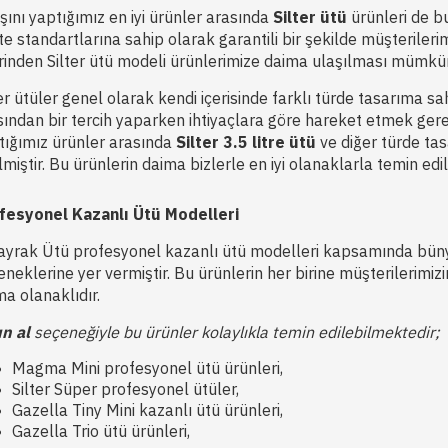
şını yaptığımız en iyi ürünler arasında
Silter ütü
ürünleri de b
te standartlarına sahip olarak garantili bir şekilde müşterileri
rinden Silter ütü modeli ürünlerimize daima ulaşılması mümkü
er ütüler genel olarak kendi içerisinde farklı türde tasarıma sah
sından bir tercih yaparken ihtiyaçlara göre hareket etmek gere
tığımız ürünler arasında
Silter 3.5 litre ütü
ve diğer türde ta
ilmiştir. Bu ürünlerin daima bizlerle en iyi olanaklarla temin 
fesyonel Kazanlı Ütü Modelleri
ayrak Ütü profesyonel kazanlı ütü modelleri kapsamında bünye
eneklerine yer vermiştir. Bu ürünlerin her birine müşterilerimiz
ma olanaklıdır.
ın al
seçeneğiyle bu ürünler kolaylıkla temin edilebilmektedir;
Magma Mini profesyonel ütü ürünleri,
Silter Süper profesyonel ütüler,
Gazella Tiny Mini kazanlı ütü ürünleri,
Gazella Trio ütü ürünleri,