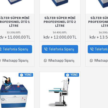
SILTER SÜPER MINI
SILTER SÜPER MINI
SILTER SÜ
ROFESYONEL ÜTÜ 1
PROFESYONEL ÜTÜ 2
PROFESYONE
LITRE
LITRE
LIT
13.200,00TL
14.400,00TL
16.200,
dv + 11.000,00TL
kdv + 12.000,00TL
kdv + 13.
Telefonla Sipariş
Telefonla Sipariş
Telefonl
Whatsapp Sipariş
Whatsapp Sipariş
Whatsapp
YENI
YENI