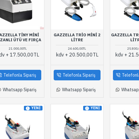
AZZELLA TINY MINI
GAZZELLA TRIO MINI 2
GAZZELLA TRI
ZANLI ÜTÜ VE FIRÇA
LITRE
LIT
21.000,00TL
24.600,00TL
25.800,
dv + 17.500,00TL
kdv + 20.500,00TL
kdv + 21.
Telefonla Sipariş
Telefonla Sipariş
Telefonl
Whatsapp Sipariş
Whatsapp Sipariş
Whatsapp
YENI
YENI