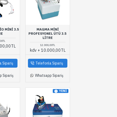
O MINI 3.5
MAGMA MINI
RE
PROFESYONEL ÜTÜ 3.5
LITRE
00TL
500,00TL
12.000,00TL
kdv + 10.000,00TL
a Sipariş
Telefonla Sipariş
 Sipariş
Whatsapp Sipariş
YENI