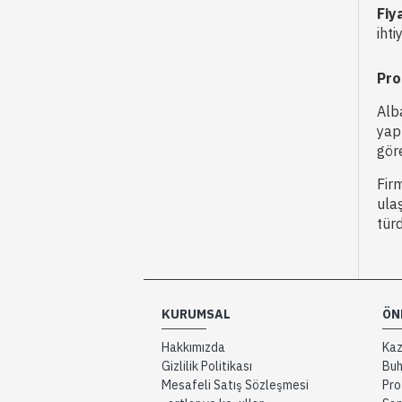
Fiy
iht
Pro
Alb
yap
göre
Fir
ulaş
tür
KURUMSAL
ÖN
Hakkımızda
Kaz
Gizlilik Politikası
Buh
Mesafeli Satış Sözleşmesi
Pro