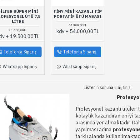
SILTER SÜPER MINI
TINY MINI KAZANLI TIP
OFESYONEL ÜTÜ 7,5
PORTATIF ÜTÜ MASASI
LITRE
64.800,00TL
23.400,00TL
kdv + 54.000,00TL
dv + 19.500,00TL
Telefonla Sipariş
Telefonla Sipariş
Whatsapp Sipariş
Whatsapp Sipariş
Listenin sonuna ulaştınız.
Profesyon
Profesyonel kazanlı ütüler, 
kolaylık kazandıran en iyi t
arasında yer almaktadır. Dah
yapılması adına
profesyone
farklı alanda kullanılmaktadı