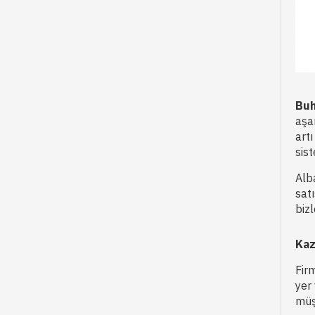
Buh
aşa
art
sis
Alb
sat
biz
Kaz
Fir
yer 
müşt