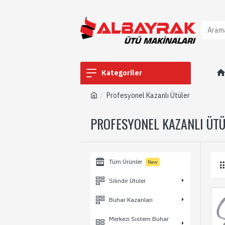
Kategoriler
Profesyonel Kazanlı Ütüler
PROFESYONEL KAZANLI ÜT
Tüm Ürünler
New
Silindir Ütüler
Buhar Kazanları
Merkezi Sistem Buhar