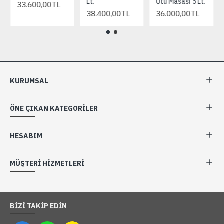
Lt.
Ütü Masası 5 Lt.
33.600,00TL
38.400,00TL
36.000,00TL
KURUMSAL
ÖNE ÇIKAN KATEGORILER
HESABIM
MÜŞTERI HIZMETLERI
BIZI TAKIP EDIN